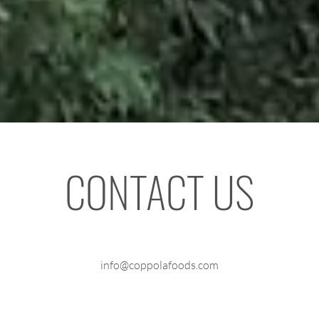
CONTACT US
info@coppolafoods.com