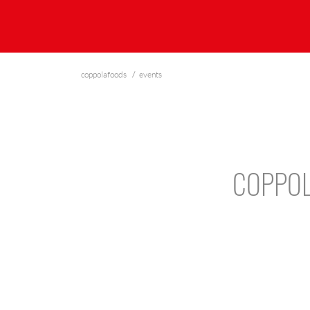
coppolafoods
events
COPPOL