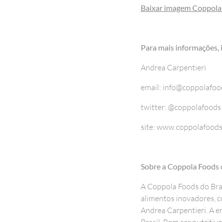
Baixar imagem Coppola
Para mais informações,
Andrea Carpentieri
email: info@coppolafoo
twitter: @coppolafoods
site: www.coppolafoods
Sobre a Coppola Foods d
A Coppola Foods do Bras
alimentos inovadores, co
Andrea Carpentieri. A em
Brasil. Bom ser nutritiv