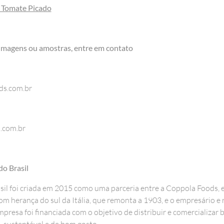
 Tomate Picado
 imagens ou amostras, entre em contato
ds.com.br
.com.br
o Brasil
il foi criada em 2015 como uma parceria entre a Coppola Foods, 
m herança do sul da Itália, que remonta a 1903, e o empresário e 
presa foi financiada com o objetivo de distribuir e comercializar 
o, sustentável e de bom gosto.