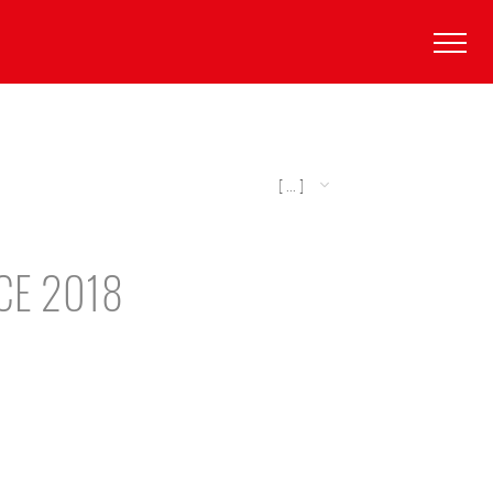
[ ... ]
CE 2018