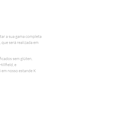
ntar a sua gama completa
, que será realizada em
ficados sem glúten,
llfield, e
li em nosso estande K