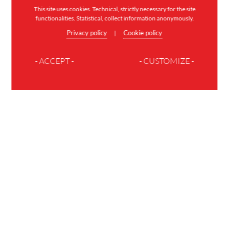
This site uses cookies. Technical, strictly necessary for the site
functionalities. Statistical, collect information anonymously.
Privacy policy
Cookie policy
|
- ACCEPT -
- CUSTOMIZE -
JOIN THE FAMILY